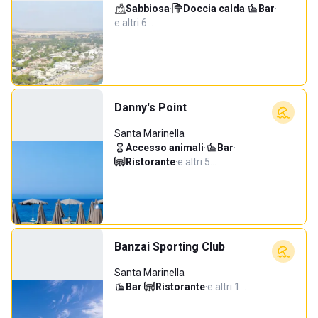
Sabbiosa
·
Doccia calda
·
Bar
·
e altri 6…
Danny's Point
Santa Marinella
Accesso animali
·
Bar
·
Ristorante
·
e altri 5…
Banzai Sporting Club
Santa Marinella
Bar
·
Ristorante
·
e altri 1…