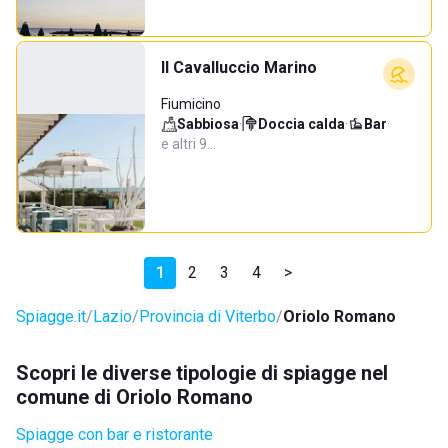
Il Cavalluccio Marino
Fiumicino
Sabbiosa
·
Doccia calda
·
Bar
·
e altri 9…
1
2
3
4
>
Spiagge.it
Lazio
Provincia di Viterbo
Oriolo Romano
Scopri le diverse tipologie di spiagge nel
comune di Oriolo Romano
Spiagge con bar e ristorante