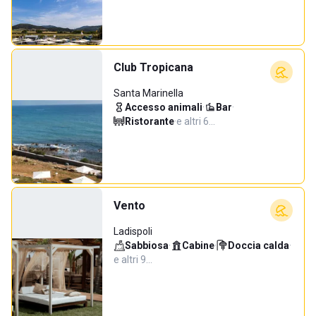
Club Tropicana
Santa Marinella
Accesso animali
·
Bar
·
Ristorante
·
e altri 6…
Vento
Ladispoli
Sabbiosa
·
Cabine
·
Doccia calda
·
e altri 9…