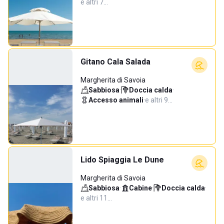
e altri 7…
Gitano Cala Salada
Margherita di Savoia
Sabbiosa
·
Doccia calda
·
Accesso animali
·
e altri 9…
Lido Spiaggia Le Dune
Margherita di Savoia
Sabbiosa
·
Cabine
·
Doccia calda
·
e altri 11…