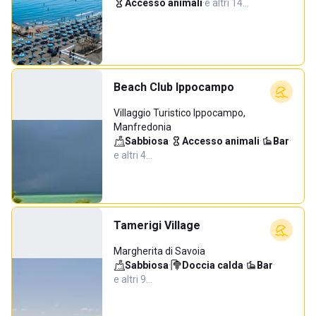
Accesso animali
·
e altri 14…
Beach Club Ippocampo
Villaggio Turistico Ippocampo,
Manfredonia
Sabbiosa
·
Accesso animali
·
Bar
·
e altri 4…
Tamerigi Village
Margherita di Savoia
Sabbiosa
·
Doccia calda
·
Bar
·
e altri 9…