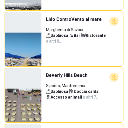
Lido ControVento al mare
Margherita di Savoia
Sabbiosa
·
Bar
·
Ristorante
·
e altri 8…
Beverly Hills Beach
Siponto, Manfredonia
Sabbiosa
·
Doccia calda
·
Accesso animali
·
e altri 7…