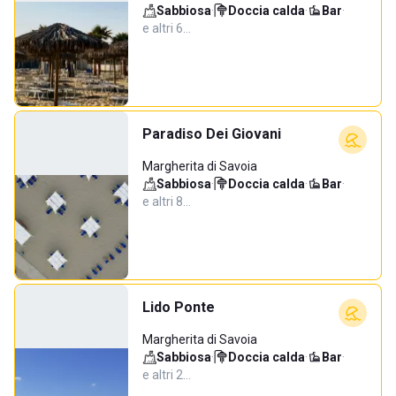
Sabbiosa
·
Doccia calda
·
Bar
·
e altri 6…
Paradiso Dei Giovani
Margherita di Savoia
Sabbiosa
·
Doccia calda
·
Bar
·
e altri 8…
Lido Ponte
Margherita di Savoia
Sabbiosa
·
Doccia calda
·
Bar
·
e altri 2…