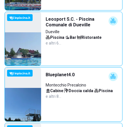
Leosport S.C. - Piscina
Comunale di Dueville
Dueville
Piscina
·
Bar
·
Ristorante
·
e altri 6…
Blueplanet4.0
Montecchio Precalcino
Cabine
·
Doccia calda
·
Piscina
·
e altri 8…