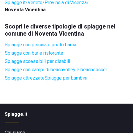
Spiagge.it
Veneto
Provincia di Vicenza
Noventa Vicentina
Scopri le diverse tipologie di spiagge nel
comune di Noventa Vicentina
Spiagge con piscina e posto barca
Spiagge con bar e ristorante
Spiagge accessibili per disabili
Spiagge con campi di beachvolley e beachsoccer
Spiagge attrezzate
Spiagge per bambini
Spiagge.it
Chi siamo