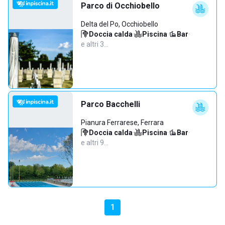
Parco di Occhiobello
Delta del Po, Occhiobello
Doccia calda
·
Piscina
·
Bar
·
e altri 3…
Parco Bacchelli
Pianura Ferrarese, Ferrara
Doccia calda
·
Piscina
·
Bar
·
e altri 9…
1