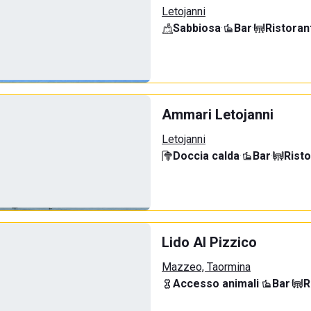
Letojanni
Sabbiosa
·
Bar
·
Ristoran
Ammari Letojanni
Letojanni
Doccia calda
·
Bar
·
Rist
Lido Al Pizzico
Mazzeo, Taormina
Accesso animali
·
Bar
·
R