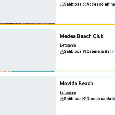
Sabbiosa
·
Accesso anima
Medea Beach Club
Letojanni
Sabbiosa
·
Cabine
·
Bar
·
e
Movida Beach
Letojanni
Sabbiosa
·
Doccia calda
·