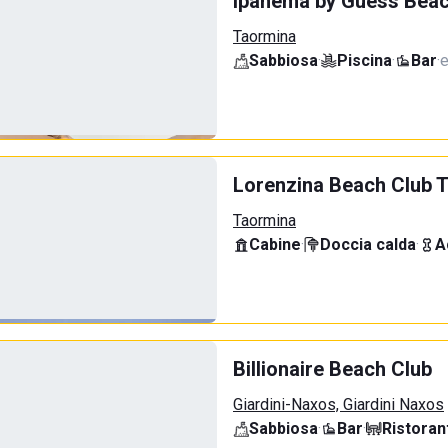
Ipanema by Guess Beac
Taormina
Sabbiosa
·
Piscina
·
Bar
·
e
Lorenzina Beach Club 
Taormina
Cabine
·
Doccia calda
·
A
Billionaire Beach Club
Giardini-Naxos, Giardini Naxos
Sabbiosa
·
Bar
·
Ristoran