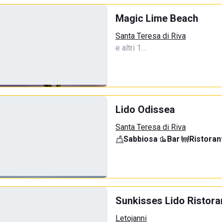
Magic Lime Beach
Santa Teresa di Riva
e altri 1…
Lido Odissea
Santa Teresa di Riva
Sabbiosa
·
Bar
·
Ristoran
Sunkisses Lido Ristora
Letojanni