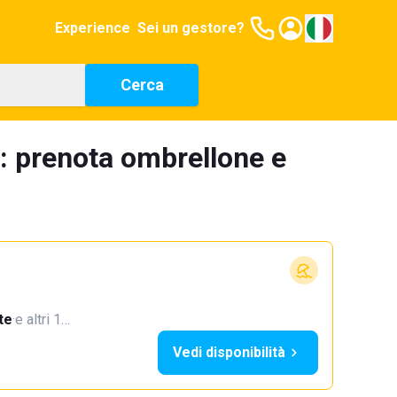
Experience
Sei un gestore?
Cerca
a: prenota ombrellone e
te
·
e altri 1…
Vedi disponibilità