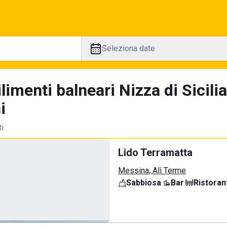
Seleziona date
limenti balneari Nizza di Sicili
i
ti
Lido Terramatta
Messina, Alì Terme
Sabbiosa
·
Bar
·
Ristoran