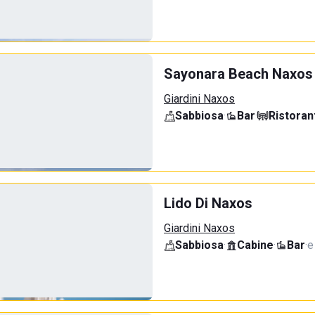
Sayonara Beach Naxos
Giardini Naxos
Sabbiosa
·
Bar
·
Ristoran
Lido Di Naxos
Giardini Naxos
Sabbiosa
·
Cabine
·
Bar
·
e