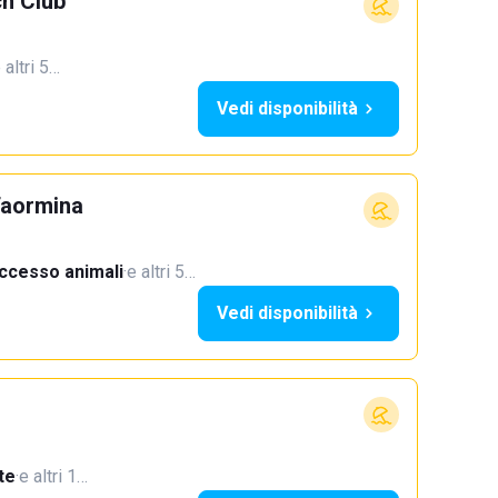
h Club
 altri 5…
Vedi disponibilità
Taormina
ccesso animali
·
e altri 5…
Vedi disponibilità
te
·
e altri 1…