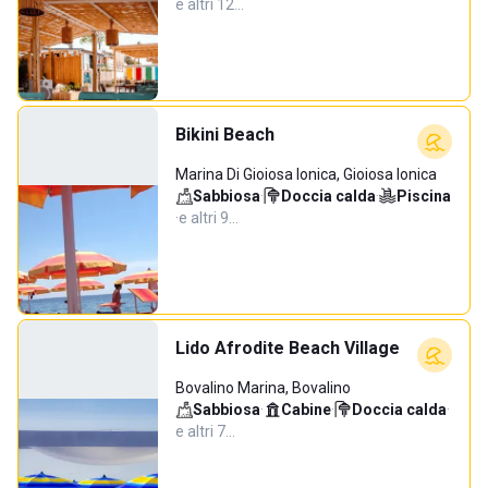
e altri 12…
Bikini Beach
Marina Di Gioiosa Ionica, Gioiosa Ionica
Sabbiosa
·
Doccia calda
·
Piscina
·
e altri 9…
Lido Afrodite Beach Village
Bovalino Marina, Bovalino
Sabbiosa
·
Cabine
·
Doccia calda
·
e altri 7…