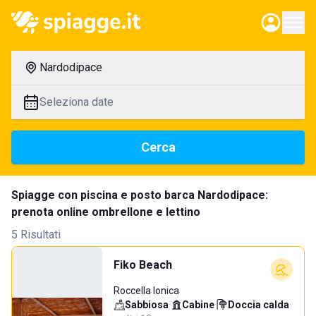
Nardodipace
Seleziona date
Cerca
Spiagge con piscina e posto barca Nardodipace:
prenota online ombrellone e lettino
5 Risultati
Fiko Beach
Roccella Ionica
Sabbiosa
·
Cabine
·
Doccia calda
·