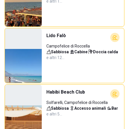
e altri 1…
Lido Falò
Campofelice di Roccella
Sabbiosa
·
Cabine
·
Doccia calda
·
e altri 12…
Habibi Beach Club
Solfarelli, Campofelice di Roccella
Sabbiosa
·
Accesso animali
·
Bar
·
e altri 5…