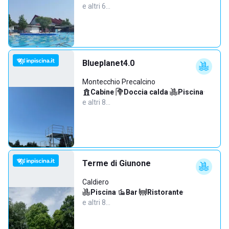
e altri 6…
Blueplanet4.0
Montecchio Precalcino
Cabine
·
Doccia calda
·
Piscina
·
e altri 8…
Terme di Giunone
Caldiero
Piscina
·
Bar
·
Ristorante
·
e altri 8…