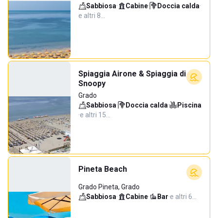
Sabbiosa
·
Cabine
·
Doccia calda
·
e altri 8…
Spiaggia Airone & Spiaggia di
Snoopy
Grado
Sabbiosa
·
Doccia calda
·
Piscina
·
e altri 15…
Pineta Beach
Grado Pineta, Grado
Sabbiosa
·
Cabine
·
Bar
·
e altri 6…