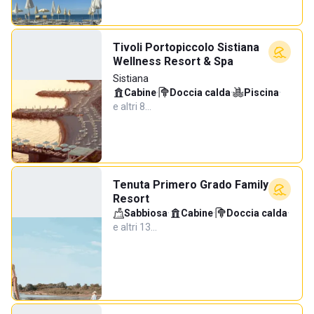
Tivoli Portopiccolo Sistiana
Wellness Resort & Spa
Sistiana
Cabine
·
Doccia calda
·
Piscina
·
e altri 8…
Tenuta Primero Grado Family
Resort
Sabbiosa
·
Cabine
·
Doccia calda
·
e altri 13…