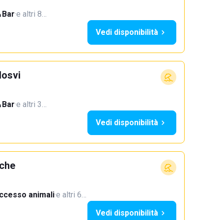
Bar
·
e altri 8…
Vedi disponibilità
Hosvi
Bar
·
e altri 3…
Vedi disponibilità
rche
ccesso animali
·
e altri 6…
Vedi disponibilità