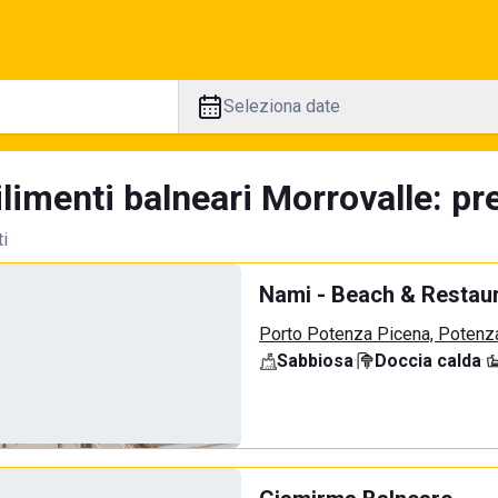
Seleziona date
limenti balneari Morrovalle: pr
ti
Nami - Beach & Restau
Porto Potenza Picena, Potenz
Sabbiosa
·
Doccia calda
·