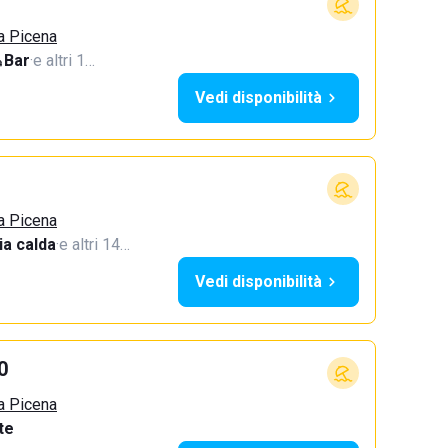
a Picena
Bar
·
e altri 1…
Vedi disponibilità
a Picena
a calda
·
e altri 14…
Vedi disponibilità
0
a Picena
te