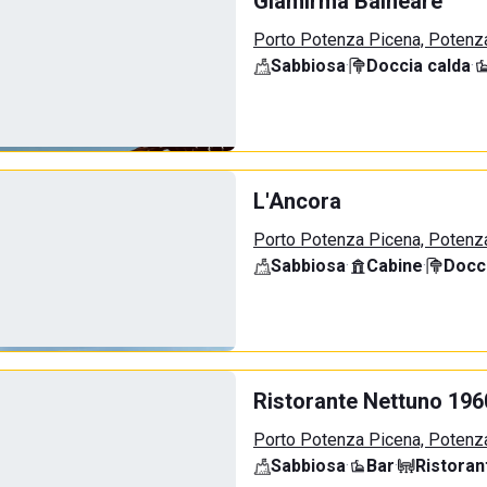
Giamirma Balneare
Porto Potenza Picena, Potenz
Sabbiosa
·
Doccia calda
·
L'Ancora
Porto Potenza Picena, Potenz
Sabbiosa
·
Cabine
·
Docci
Ristorante Nettuno 196
Porto Potenza Picena, Potenz
Sabbiosa
·
Bar
·
Ristoran