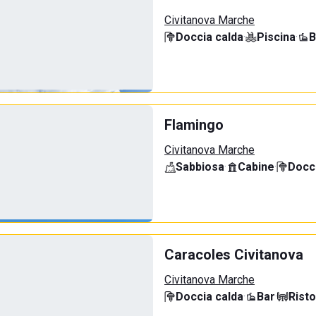
Civitanova Marche
Doccia calda
·
Piscina
·
B
Flamingo
Civitanova Marche
Sabbiosa
·
Cabine
·
Docci
Caracoles Civitanova
Civitanova Marche
Doccia calda
·
Bar
·
Rist