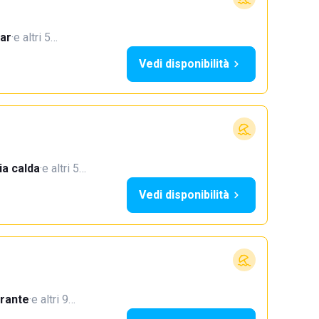
ar
·
e altri 5…
Vedi disponibilità
a calda
·
e altri 5…
Vedi disponibilità
orante
·
e altri 9…