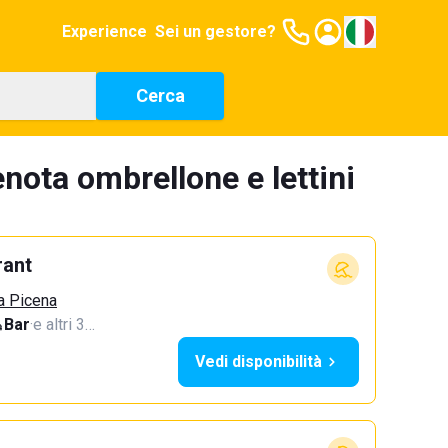
Experience
Sei un gestore?
Cerca
enota ombrellone e lettini
rant
a Picena
Bar
·
e altri 3…
Vedi disponibilità