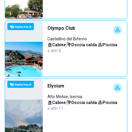
Olympo Club
Castellino del Biferno
Cabine
·
Doccia calda
·
Piscina
·
e altri 8…
Elysium
Alto Molise, Isernia
Cabine
·
Doccia calda
·
Piscina
·
e altri 11…