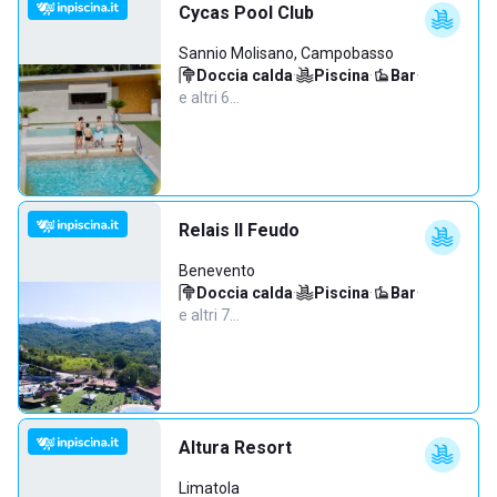
Cycas Pool Club
Sannio Molisano, Campobasso
Doccia calda
·
Piscina
·
Bar
·
e altri 6…
Relais Il Feudo
Benevento
Doccia calda
·
Piscina
·
Bar
·
e altri 7…
Altura Resort
Limatola