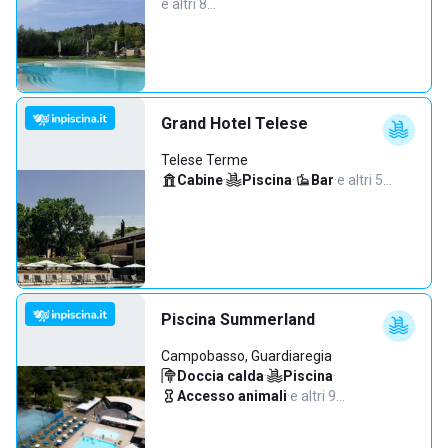
e altri 8…
Grand Hotel Telese
Telese Terme
Cabine
·
Piscina
·
Bar
·
e altri 5…
Piscina Summerland
Campobasso, Guardiaregia
Doccia calda
·
Piscina
·
Accesso animali
·
e altri 9…