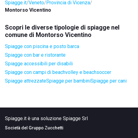
Spiagge.it
Veneto
Provincia di Vicenza
Montorso Vicentino
Scopri le diverse tipologie di spiagge nel
comune di Montorso Vicentino
Spiagge con piscina e posto barca
Spiagge con bar e ristorante
Spiagge accessibili per disabili
Spiagge con campi di beachvolley e beachsoccer
Spiagge attrezzate
Spiagge per bambini
Spiagge per cani
Spiagge.it è una soluzione Spiagge Srl
Società del
Gruppo Zucchetti