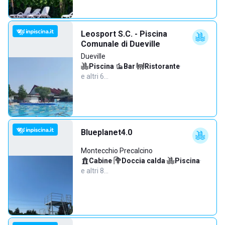
Leosport S.C. - Piscina
Comunale di Dueville
Dueville
Piscina
·
Bar
·
Ristorante
·
e altri 6…
Blueplanet4.0
Montecchio Precalcino
Cabine
·
Doccia calda
·
Piscina
·
e altri 8…