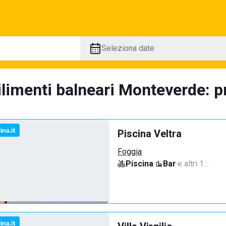
Seleziona date
ilimenti balneari Monteverde: pr
Piscina Veltra
Foggia
Piscina
·
Bar
·
e altri 1…