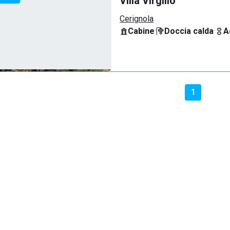
Villa Virgilio
Cerignola
Cabine
·
Doccia calda
·
A
1