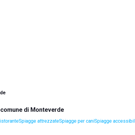
rde
el comune di Monteverde
istorante
Spiagge attrezzate
Spiagge per cani
Spiagge accessibili