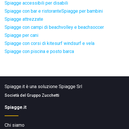
Spiagge accessibili per disabili
Spiagge con bar e ristorante
Spiagge per bambini
Spiagge attrezzate
Spiagge con campi di beachvolley e beachsoccer
Spiagge per cani
Spiagge con corsi di kitesurf windsurf e vela
Spiagge con piscina e posto barca
Spiagge.it è una soluzione Spiagge Srl
Società del
Gruppo Zucchetti
Spiagge.it
Chi siamo