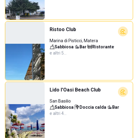
Ristoo Club
Marina di Pisticci, Matera
Sabbiosa
·
Bar
·
Ristorante
·
e altri 5…
Lido l'Oasi Beach Club
San Basilio
Sabbiosa
·
Doccia calda
·
Bar
·
e altri 4…