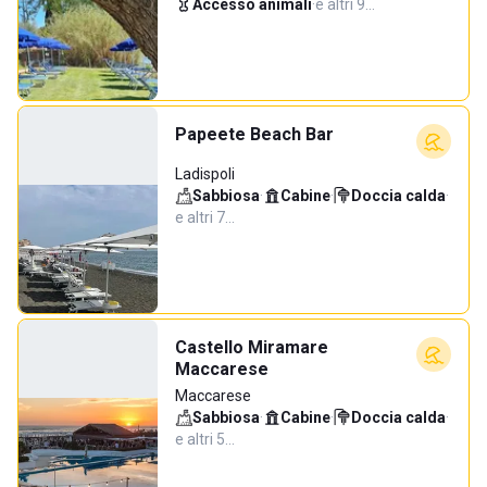
Accesso animali
·
e altri 9…
Papeete Beach Bar
Ladispoli
Sabbiosa
·
Cabine
·
Doccia calda
·
e altri 7…
Castello Miramare
Maccarese
Maccarese
Sabbiosa
·
Cabine
·
Doccia calda
·
e altri 5…