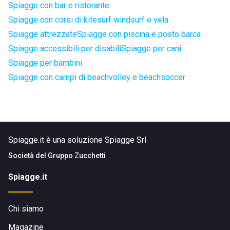
Spiagge con bar e ristorante
Spiagge con corsi di kitesurf windsurf e vela
Spiagge attrezzate
Spiagge con piscina e posto barca
Spiagge accessibili per disabili
Spiagge per cani
Spiagge per bambini
Spiagge con campi di beachvolley e beachsoccer
Spiagge.it è una soluzione Spiagge Srl
Società del
Gruppo Zucchetti
Spiagge.it
Chi siamo
Magazine