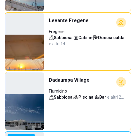
Levante Fregene
Fregene
Sabbiosa
·
Cabine
·
Doccia calda
·
e altri 14…
Dadaumpa Village
Fiumicino
Sabbiosa
·
Piscina
·
Bar
·
e altri 2…