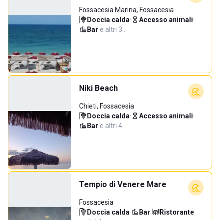
Fossacesia Marina, Fossacesia
Doccia calda
·
Accesso animali
·
Bar
·
e altri 3…
Niki Beach
Chieti, Fossacesia
Doccia calda
·
Accesso animali
·
Bar
·
e altri 4…
Tempio di Venere Mare
Fossacesia
Doccia calda
·
Bar
·
Ristorante
·