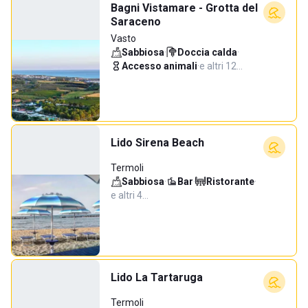
Bagni Vistamare - Grotta del
Saraceno
Vasto
Sabbiosa
·
Doccia calda
·
Accesso animali
·
e altri 12…
Lido Sirena Beach
Termoli
Sabbiosa
·
Bar
·
Ristorante
·
e altri 4…
Lido La Tartaruga
Termoli