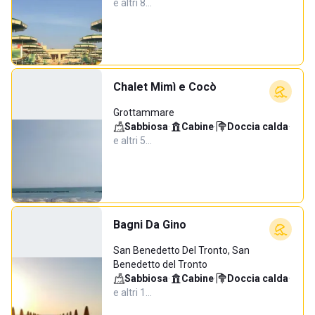
e altri 8…
Chalet Mimì e Cocò
Grottammare
Sabbiosa
·
Cabine
·
Doccia calda
·
e altri 5…
Bagni Da Gino
San Benedetto Del Tronto, San
Benedetto del Tronto
Sabbiosa
·
Cabine
·
Doccia calda
·
e altri 1…