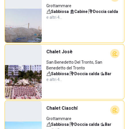
Grottammare
Sabbiosa
·
Cabine
·
Doccia calda
·
e altri 4…
Chalet Josè
San Benedetto Del Tronto, San
Benedetto del Tronto
Sabbiosa
·
Doccia calda
·
Bar
·
e altri 4…
Chalet Ciaschí
Grottammare
Sabbiosa
·
Doccia calda
·
Bar
·