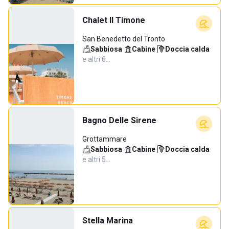
Chalet Il Timone
San Benedetto del Tronto
Sabbiosa
·
Cabine
·
Doccia calda
·
e altri 6…
Bagno Delle Sirene
Grottammare
Sabbiosa
·
Cabine
·
Doccia calda
·
e altri 5…
Stella Marina