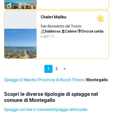
Chalet Malibu
San Benedetto del Tronto
Sabbiosa
·
Cabine
·
Doccia calda
·
e altri 11…
1
2
>
Spiagge.it
Marche
Provincia di Ascoli Piceno
Montegallo
Scopri le diverse tipologie di spiagge nel
comune di Montegallo
Spiagge con bar e ristorante
Spiagge attrezzate