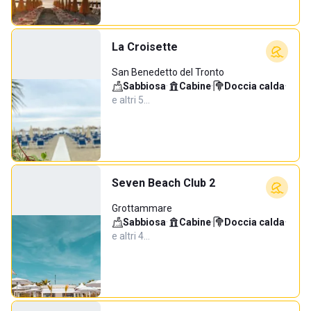
La Croisette
San Benedetto del Tronto
Sabbiosa
·
Cabine
·
Doccia calda
·
e altri 5…
Seven Beach Club 2
Grottammare
Sabbiosa
·
Cabine
·
Doccia calda
·
e altri 4…