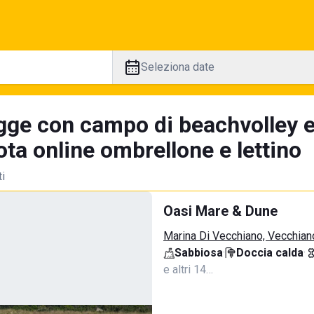
Seleziona date
gge con campo di beachvolley 
ta online ombrellone e lettino
ti
Oasi Mare & Dune
Marina Di Vecchiano, Vecchian
Sabbiosa
·
Doccia calda
·
e altri 14…