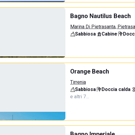
Bagno Nautilus Beach
Marina Di Pietrasanta, Pietras
Sabbiosa
·
Cabine
·
Docci
Orange Beach
Tirrenia
Sabbiosa
·
Doccia calda
·
e altri 7…
Bagno Imperiale