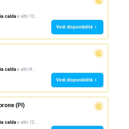
a calda
·
e altri 13…
Vedi disponibilità
a calda
·
e altri 8…
Vedi disponibilità
rone (PI)
a calda
·
e altri 12…