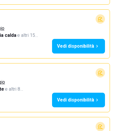
gio
a calda
·
e altri 15…
Vedi disponibilità
gio
te
·
e altri 8…
Vedi disponibilità