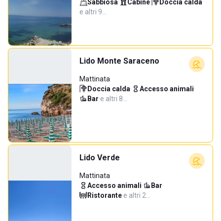
Sabbiosa
·
Cabine
·
Doccia calda
·
e altri 9…
Lido Monte Saraceno
Mattinata
Doccia calda
·
Accesso animali
·
Bar
·
e altri 8…
Lido Verde
Mattinata
Accesso animali
·
Bar
·
Ristorante
·
e altri 2…