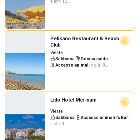
e altri 12…
Pelikano Restaurant & Beach
Club
Vieste
Sabbiosa
·
Doccia calda
·
Accesso animali
·
e altri 8…
Lido Hotel Merinum
Vieste
Sabbiosa
·
Accesso animali
·
Bar
·
e altri 1…