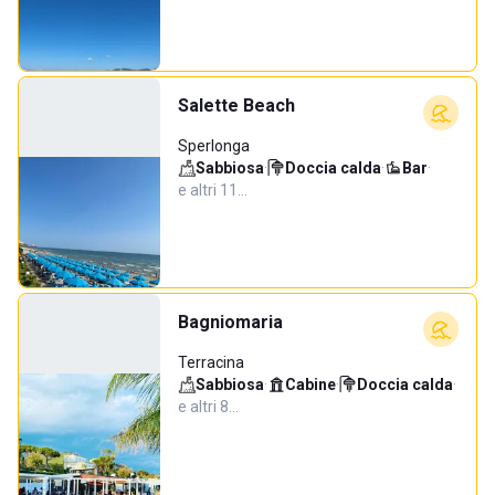
Salette Beach
Sperlonga
Sabbiosa
·
Doccia calda
·
Bar
·
e altri 11…
Bagniomaria
Terracina
Sabbiosa
·
Cabine
·
Doccia calda
·
e altri 8…