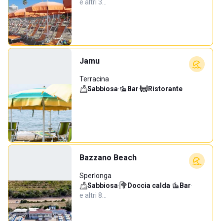
e altri 3…
Jamu
Terracina
Sabbiosa
·
Bar
·
Ristorante
Bazzano Beach
Sperlonga
Sabbiosa
·
Doccia calda
·
Bar
·
e altri 8…