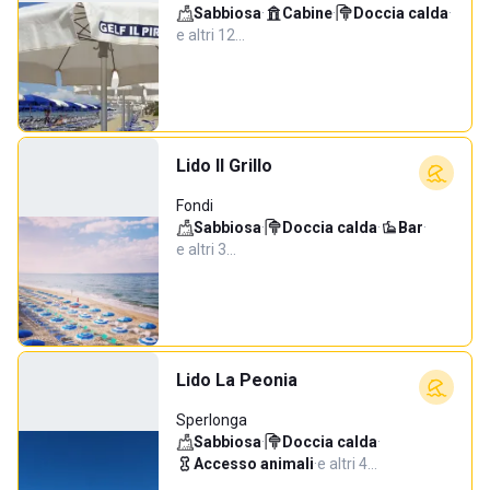
Sabbiosa
·
Cabine
·
Doccia calda
·
e altri 12…
Lido Il Grillo
Fondi
Sabbiosa
·
Doccia calda
·
Bar
·
e altri 3…
Lido La Peonia
Sperlonga
Sabbiosa
·
Doccia calda
·
Accesso animali
·
e altri 4…