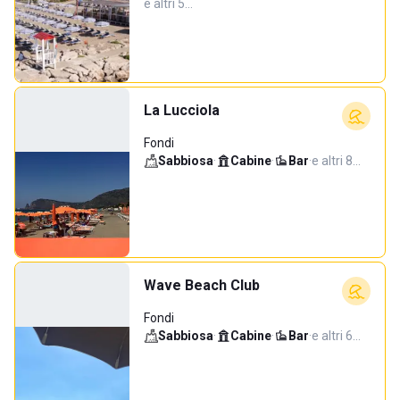
e altri 5…
La Lucciola
Fondi
Sabbiosa
·
Cabine
·
Bar
·
e altri 8…
Wave Beach Club
Fondi
Sabbiosa
·
Cabine
·
Bar
·
e altri 6…