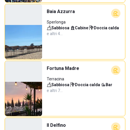
Baia Azzurra
Sperlonga
Sabbiosa
·
Cabine
·
Doccia calda
·
e altri 4…
Fortuna Madre
Terracina
Sabbiosa
·
Doccia calda
·
Bar
·
e altri 7…
Il Delfino