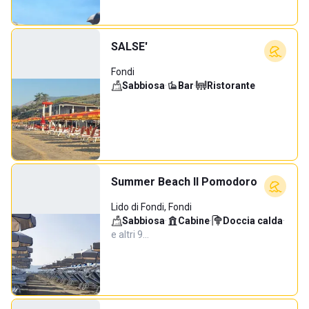
SALSE'
Fondi
Sabbiosa
·
Bar
·
Ristorante
Summer Beach Il Pomodoro
Lido di Fondi, Fondi
Sabbiosa
·
Cabine
·
Doccia calda
·
e altri 9…