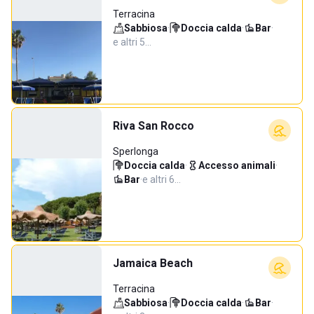
Terracina
Sabbiosa
·
Doccia calda
·
Bar
·
e altri 5…
Riva San Rocco
Sperlonga
Doccia calda
·
Accesso animali
·
Bar
·
e altri 6…
Jamaica Beach
Terracina
Sabbiosa
·
Doccia calda
·
Bar
·