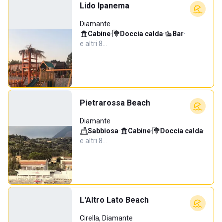
Lido Ipanema
Diamante
Cabine
·
Doccia calda
·
Bar
·
e altri 8…
Pietrarossa Beach
Diamante
Sabbiosa
·
Cabine
·
Doccia calda
·
e altri 8…
L'Altro Lato Beach
Cirella, Diamante