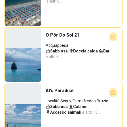
·
e altri 8…
O Pôr Do Sol 21
Acquappesa
Sabbiosa
·
Doccia calda
·
Bar
·
e altri 8…
Al's Paradise
Località Scaro, Fiumefreddo Bruzio
Sabbiosa
·
Cabine
·
Accesso animali
·
e altri 13…