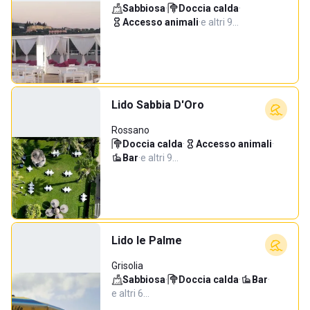
Sabbiosa
·
Doccia calda
·
Accesso animali
·
e altri 9…
Lido Sabbia D'Oro
Rossano
Doccia calda
·
Accesso animali
·
Bar
·
e altri 9…
Lido le Palme
Grisolia
Sabbiosa
·
Doccia calda
·
Bar
·
e altri 6…