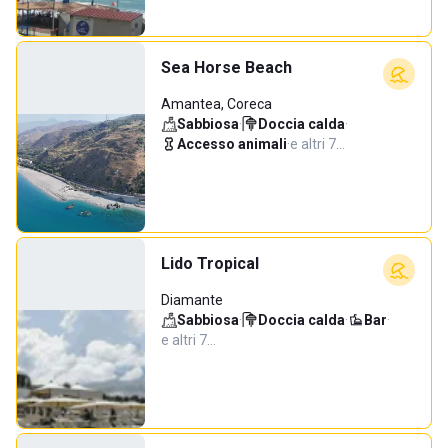
Sea Horse Beach
Amantea, Coreca
Sabbiosa
·
Doccia calda
·
Accesso animali
·
e altri 7…
Lido Tropical
Diamante
Sabbiosa
·
Doccia calda
·
Bar
·
e altri 7…