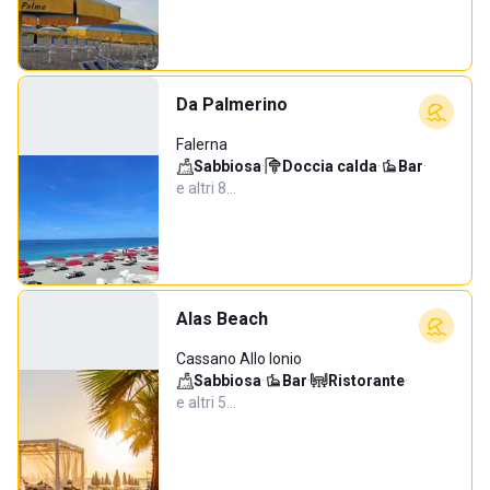
Da Palmerino
Falerna
Sabbiosa
·
Doccia calda
·
Bar
·
e altri 8…
Alas Beach
Cassano Allo Ionio
Sabbiosa
·
Bar
·
Ristorante
·
e altri 5…