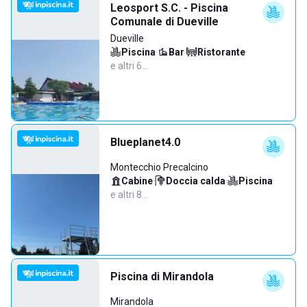
Leosport S.C. - Piscina
Comunale di Dueville
Dueville
Piscina
·
Bar
·
Ristorante
·
e altri 6…
Blueplanet4.0
Montecchio Precalcino
Cabine
·
Doccia calda
·
Piscina
·
e altri 8…
Piscina di Mirandola
Mirandola