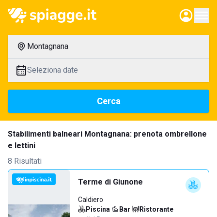
Montagnana
Seleziona date
Cerca
Stabilimenti balneari Montagnana: prenota ombrellone
e lettini
8 Risultati
Terme di Giunone
Caldiero
Piscina
·
Bar
·
Ristorante
·