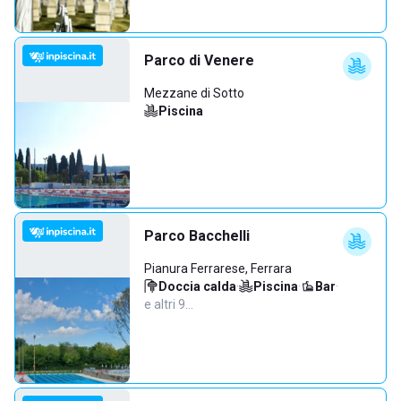
Parco di Venere
Mezzane di Sotto
Piscina
Parco Bacchelli
Pianura Ferrarese, Ferrara
Doccia calda
·
Piscina
·
Bar
·
e altri 9…