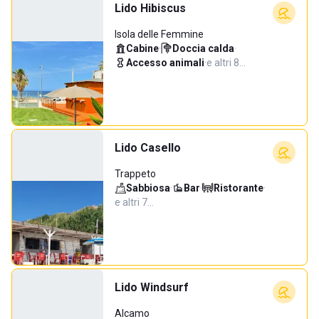
Lido Hibiscus
Isola delle Femmine
Cabine
·
Doccia calda
·
Accesso animali
·
e altri 8…
Lido Casello
Trappeto
Sabbiosa
·
Bar
·
Ristorante
·
e altri 7…
Lido Windsurf
Alcamo