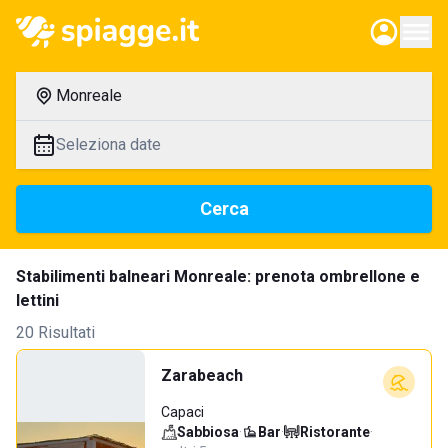
Monreale
Seleziona date
Cerca
Stabilimenti balneari Monreale: prenota ombrellone e
lettini
20 Risultati
Zarabeach
Capaci
Sabbiosa
·
Bar
·
Ristorante
·