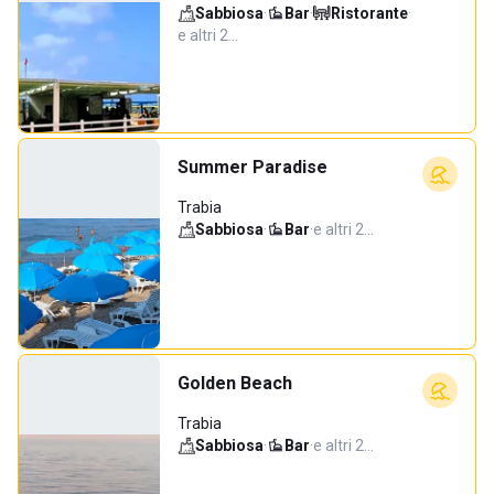
Sabbiosa
·
Bar
·
Ristorante
·
e altri 2…
Summer Paradise
Trabia
Sabbiosa
·
Bar
·
e altri 2…
Golden Beach
Trabia
Sabbiosa
·
Bar
·
e altri 2…