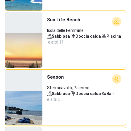
Sun Life Beach
Isola delle Femmine
Sabbiosa
·
Doccia calda
·
Piscina
·
e altri 11…
Season
Sferracavallo, Palermo
Sabbiosa
·
Doccia calda
·
Bar
·
e altri 5…