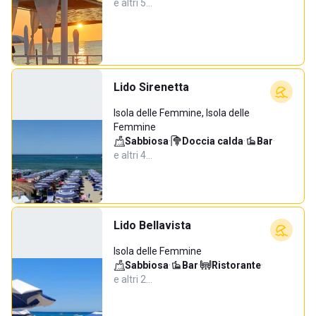
e altri 5…
Lido Sirenetta
Isola delle Femmine, Isola delle
Femmine
Sabbiosa
·
Doccia calda
·
Bar
·
e altri 4…
Lido Bellavista
Isola delle Femmine
Sabbiosa
·
Bar
·
Ristorante
·
e altri 2…