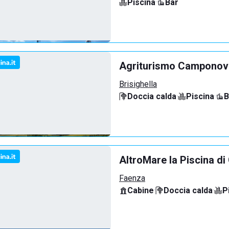
Piscina
·
Bar
Agriturismo Campono
Brisighella
Doccia calda
·
Piscina
·
B
AltroMare la Piscina d
Faenza
Cabine
·
Doccia calda
·
P