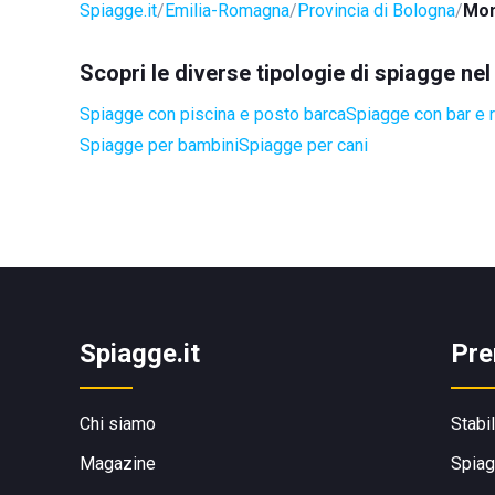
Spiagge.it
Emilia-Romagna
Provincia di Bologna
Mon
Scopri le diverse tipologie di spiagge n
Spiagge con piscina e posto barca
Spiagge con bar e r
Spiagge per bambini
Spiagge per cani
Spiagge.it
Pre
Chi siamo
Stabi
Magazine
Spiag