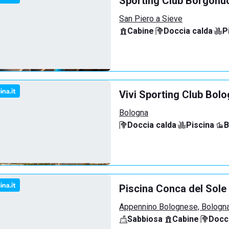
Sporting Club Borgonu
San Piero a Sieve
Cabine
·
Doccia calda
·
P
Vivi Sporting Club Bol
Bologna
Doccia calda
·
Piscina
·
B
Piscina Conca del Sole
Appennino Bolognese, Bologn
Sabbiosa
·
Cabine
·
Docci