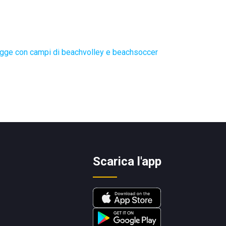
gge con campi di beachvolley e beachsoccer
Scarica l'app