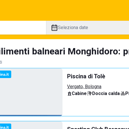
Seleziona date
ilimenti balneari Monghidoro: p
ti
Piscina di Tolè
Vergato, Bologna
Cabine
·
Doccia calda
·
P