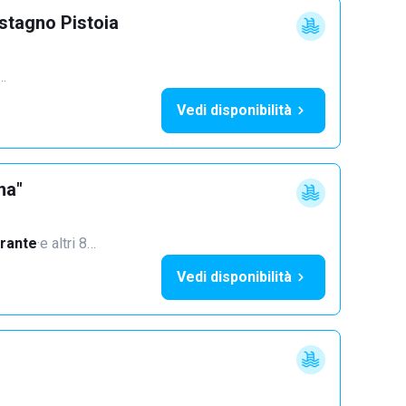
astagno Pistoia
1…
Vedi disponibilità
na"
orante
·
e altri 8…
Vedi disponibilità