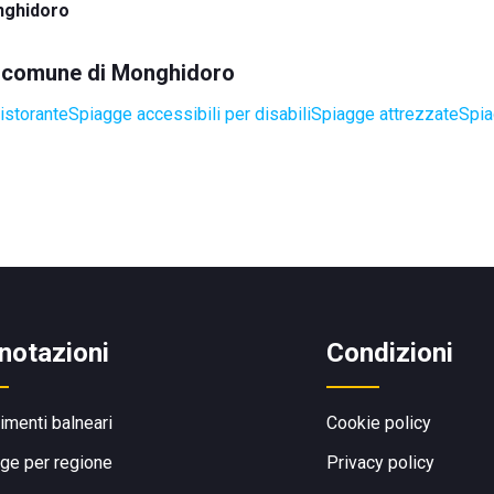
ghidoro
el comune di Monghidoro
istorante
Spiagge accessibili per disabili
Spiagge attrezzate
Spia
notazioni
Condizioni
limenti balneari
Cookie policy
ge per regione
Privacy policy