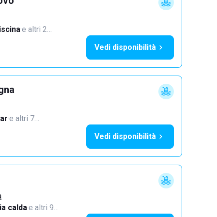
ovo
iscina
·
e altri 2…
Vedi disponibilità
ogna
ar
·
e altri 7…
Vedi disponibilità
a
a calda
·
e altri 9…