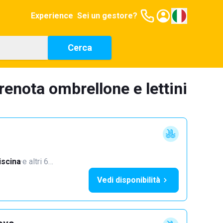
Experience
Sei un gestore?
Cerca
renota ombrellone e lettini
iscina
·
e altri 6…
Vedi disponibilità