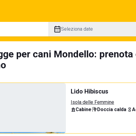
Seleziona date
gge per cani Mondello: prenota 
no
Lido Hibiscus
Isola delle Femmine
Cabine
·
Doccia calda
·
A