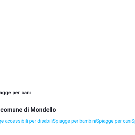
agge per cani
el comune di Mondello
e accessibili per disabili
Spiagge per bambini
Spiagge per cani
S