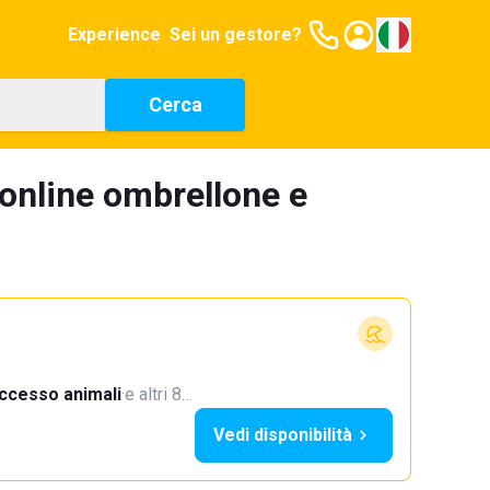
Experience
Sei un gestore?
Cerca
online ombrellone e
ccesso animali
·
e altri 8…
Vedi disponibilità