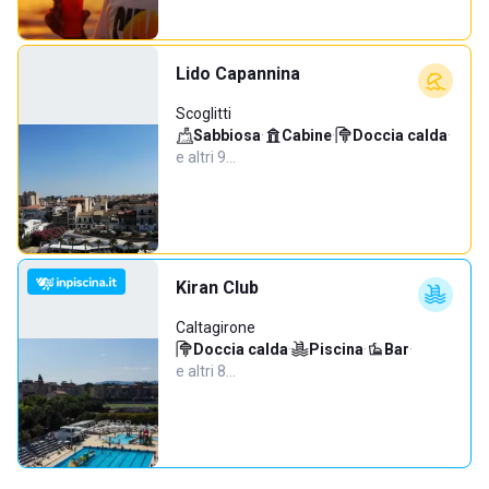
Lido Capannina
Scoglitti
Sabbiosa
·
Cabine
·
Doccia calda
·
e altri 9…
Kiran Club
Caltagirone
Doccia calda
·
Piscina
·
Bar
·
e altri 8…