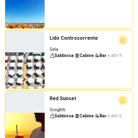
Lido Controcorrente
Gela
Sabbiosa
·
Cabine
·
Bar
·
e altri 9…
Red Sunset
Scoglitti
Sabbiosa
·
Cabine
·
Bar
·
e altri 6…