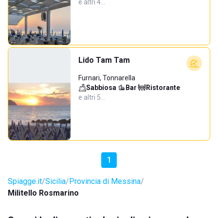
e altri 4…
Lido Tam Tam
Furnari, Tonnarella
Sabbiosa
·
Bar
·
Ristorante
·
e altri 5…
1
Spiagge.it
Sicilia
Provincia di Messina
Militello Rosmarino