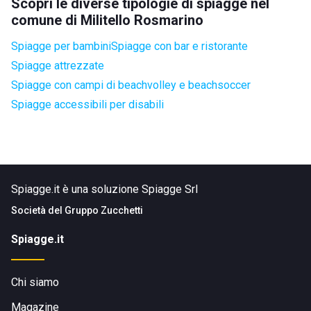
Scopri le diverse tipologie di spiagge nel
comune di Militello Rosmarino
Spiagge per bambini
Spiagge con bar e ristorante
Spiagge attrezzate
Spiagge con campi di beachvolley e beachsoccer
Spiagge accessibili per disabili
Spiagge.it è una soluzione Spiagge Srl
Società del
Gruppo Zucchetti
Spiagge.it
Chi siamo
Magazine