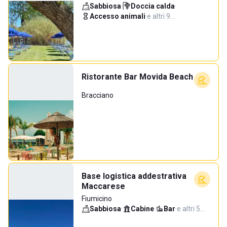
Sabbiosa
·
Doccia calda
·
Accesso animali
·
e altri 9…
Ristorante Bar Movida Beach
Bracciano
Base logistica addestrativa
Maccarese
Fiumicino
Sabbiosa
·
Cabine
·
Bar
·
e altri 5…