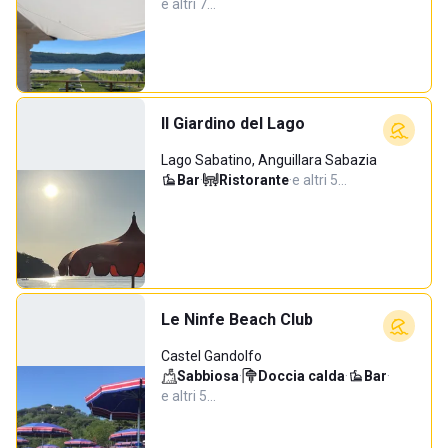
e altri 7…
Il Giardino del Lago
Lago Sabatino, Anguillara Sabazia
Bar
·
Ristorante
·
e altri 5…
Le Ninfe Beach Club
Castel Gandolfo
Sabbiosa
·
Doccia calda
·
Bar
·
e altri 5…