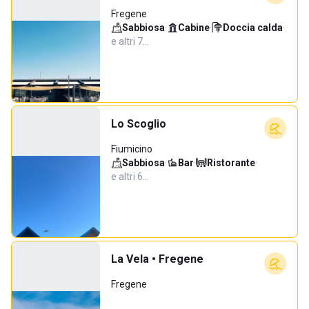
Fregene
Sabbiosa
·
Cabine
·
Doccia calda
·
e altri 7…
Lo Scoglio
Fiumicino
Sabbiosa
·
Bar
·
Ristorante
·
e altri 6…
La Vela • Fregene
Fregene