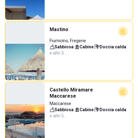
Mastino
Fiumicino, Fregene
Sabbiosa
·
Cabine
·
Doccia calda
·
e altri 3…
Castello Miramare
Maccarese
Maccarese
Sabbiosa
·
Cabine
·
Doccia calda
·
e altri 5…