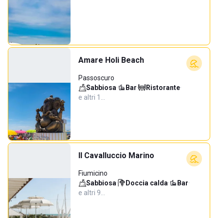
Amare Holi Beach
Passoscuro
Sabbiosa
·
Bar
·
Ristorante
·
e altri 1…
Il Cavalluccio Marino
Fiumicino
Sabbiosa
·
Doccia calda
·
Bar
·
e altri 9…