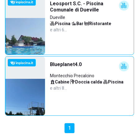
Leosport S.C. - Piscina
Comunale di Dueville
Dueville
Piscina
·
Bar
·
Ristorante
·
e altri 6…
Blueplanet4.0
Montecchio Precalcino
Cabine
·
Doccia calda
·
Piscina
·
e altri 8…
1