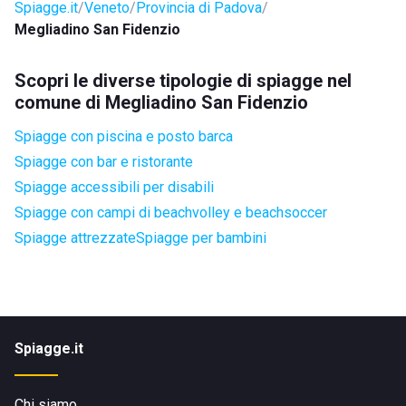
Spiagge.it
Veneto
Provincia di Padova
Megliadino San Fidenzio
Scopri le diverse tipologie di spiagge nel
comune di Megliadino San Fidenzio
Spiagge con piscina e posto barca
Spiagge con bar e ristorante
Spiagge accessibili per disabili
Spiagge con campi di beachvolley e beachsoccer
Spiagge attrezzate
Spiagge per bambini
Spiagge.it
Chi siamo