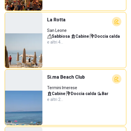
La Rotta
San Leone
Sabbiosa
·
Cabine
·
Doccia calda
·
e altri 4…
Si.ma Beach Club
Termini Imerese
Cabine
·
Doccia calda
·
Bar
·
e altri 2…