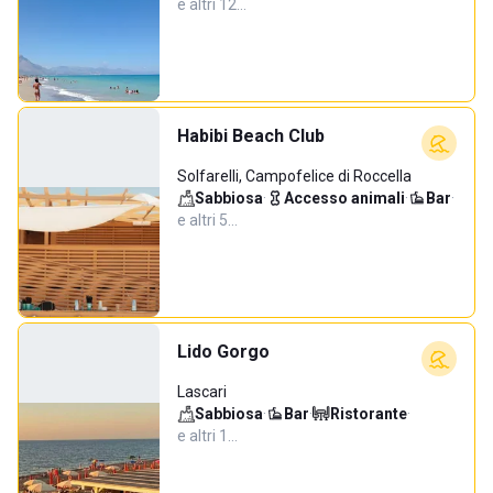
e altri 12…
Habibi Beach Club
Solfarelli, Campofelice di Roccella
Sabbiosa
·
Accesso animali
·
Bar
·
e altri 5…
Lido Gorgo
Lascari
Sabbiosa
·
Bar
·
Ristorante
·
e altri 1…