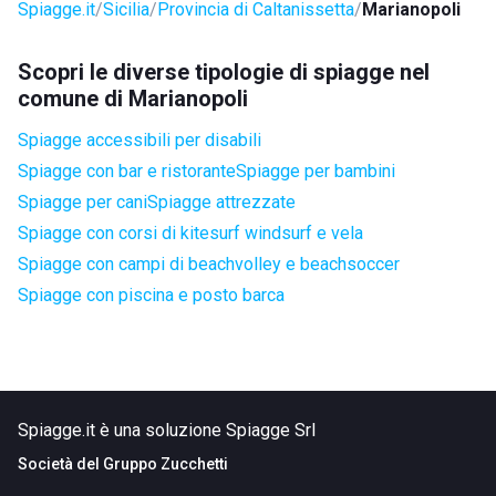
Spiagge.it
Sicilia
Provincia di Caltanissetta
Marianopoli
Scopri le diverse tipologie di spiagge nel
comune di Marianopoli
Spiagge accessibili per disabili
Spiagge con bar e ristorante
Spiagge per bambini
Spiagge per cani
Spiagge attrezzate
Spiagge con corsi di kitesurf windsurf e vela
Spiagge con campi di beachvolley e beachsoccer
Spiagge con piscina e posto barca
Spiagge.it è una soluzione Spiagge Srl
Società del
Gruppo Zucchetti