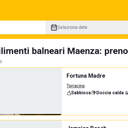
Seleziona date
limenti balneari Maenza: prenot
ti
Fortuna Madre
Terracina
Sabbiosa
·
Doccia calda
·