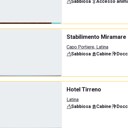
Sabbiosa
·
Accesso anima
Stabilimento Miramare
Capo Portiere, Latina
Sabbiosa
·
Cabine
·
Docci
Hotel Tirreno
Latina
Sabbiosa
·
Cabine
·
Docci