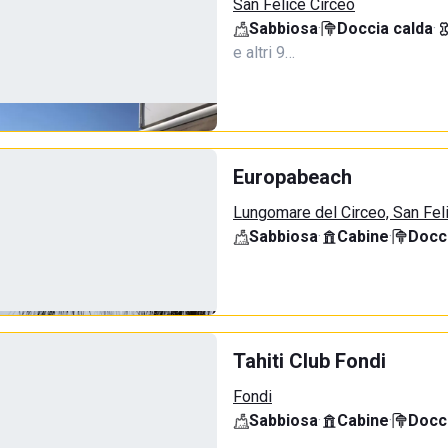
San Felice Circeo
Sabbiosa
·
Doccia calda
·
e altri 9…
Europabeach
Lungomare del Circeo, San Fel
Sabbiosa
·
Cabine
·
Docci
Tahiti Club Fondi
Fondi
Sabbiosa
·
Cabine
·
Docci