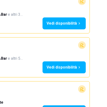
Bar
·
e altri 3…
Vedi disponibilità
Bar
·
e altri 5…
Vedi disponibilità
te