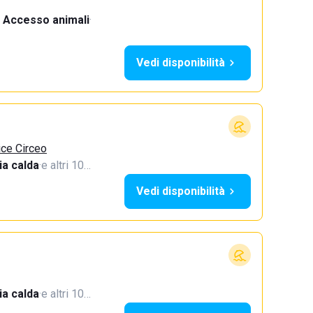
Accesso animali
·
Vedi disponibilità
ice Circeo
a calda
·
e altri 10…
Vedi disponibilità
a calda
·
e altri 10…