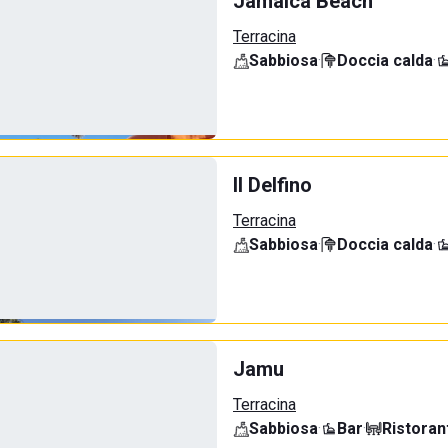
Jamaica Beach
Terracina
Sabbiosa
·
Doccia calda
·
Il Delfino
Terracina
Sabbiosa
·
Doccia calda
·
Jamu
Terracina
Sabbiosa
·
Bar
·
Ristoran