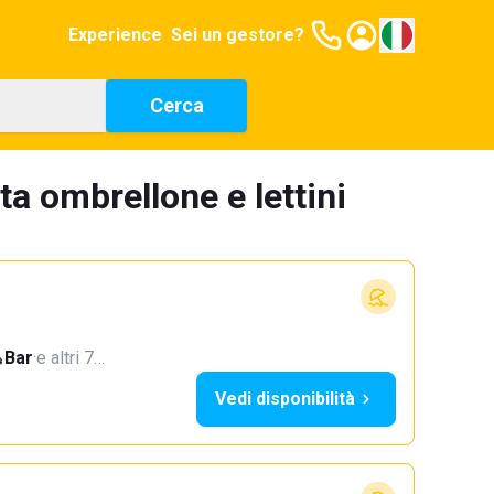
Experience
Sei un gestore?
Cerca
a ombrellone e lettini
Bar
·
e altri 7…
Vedi disponibilità