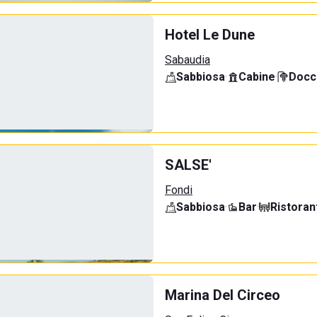
Hotel Le Dune
Sabaudia
Sabbiosa
·
Cabine
·
Docci
SALSE'
Fondi
Sabbiosa
·
Bar
·
Ristoran
Marina Del Circeo