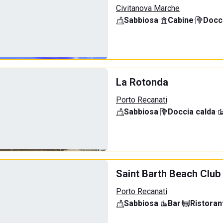
Civitanova Marche
Sabbiosa
·
Cabine
·
Docci
La Rotonda
Porto Recanati
Sabbiosa
·
Doccia calda
·
Saint Barth Beach Club
Porto Recanati
Sabbiosa
·
Bar
·
Ristoran