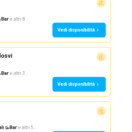
Bar
·
e altri 8…
Vedi disponibilità
Hosvi
Bar
·
e altri 3…
Vedi disponibilità
li
·
Bar
·
e altri 5…