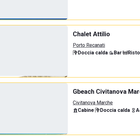
Chalet Attilio
Porto Recanati
Doccia calda
·
Bar
·
Rist
Gbeach Civitanova Ma
Civitanova Marche
Cabine
·
Doccia calda
·
A