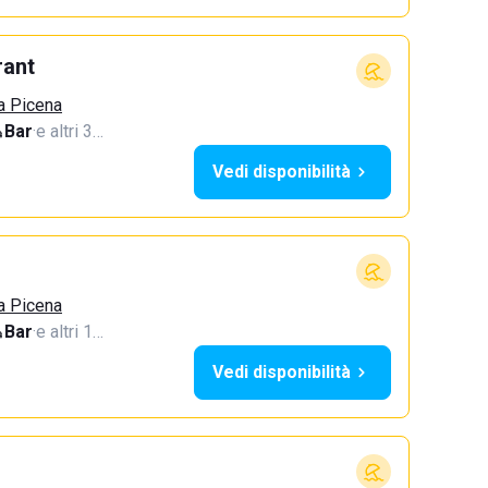
rant
a Picena
Bar
·
e altri 3…
Vedi disponibilità
a Picena
Bar
·
e altri 1…
Vedi disponibilità