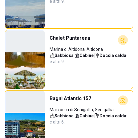
e altri 9…
Chalet Puntarena
Marina di Altidona, Altidona
Sabbiosa
·
Cabine
·
Doccia calda
·
e altri 9…
Bagni Atlantic 157
Marzocca di Senigallia, Senigallia
Sabbiosa
·
Cabine
·
Doccia calda
·
e altri 6…