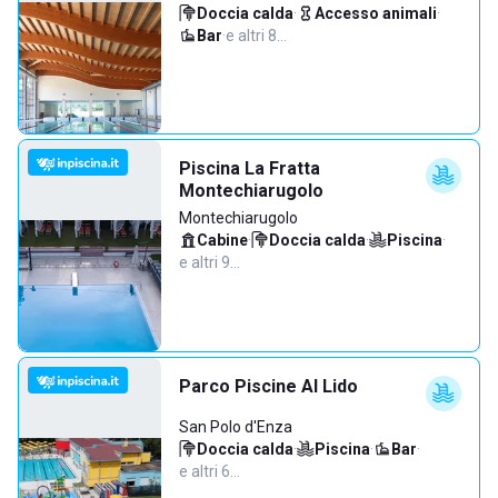
Doccia calda
·
Accesso animali
·
Bar
·
e altri 8…
Piscina La Fratta
Montechiarugolo
Montechiarugolo
Cabine
·
Doccia calda
·
Piscina
·
e altri 9…
Parco Piscine Al Lido
San Polo d'Enza
Doccia calda
·
Piscina
·
Bar
·
e altri 6…