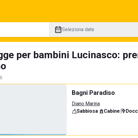
Seleziona date
gge per bambini Lucinasco: pre
no
ti
Bagni Paradiso
Diano Marina
Sabbiosa
·
Cabine
·
Docci