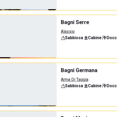
Bagni Serre
Alassio
Sabbiosa
·
Cabine
·
Docci
Bagni Germana
Arma Di Taggia
Sabbiosa
·
Cabine
·
Docci