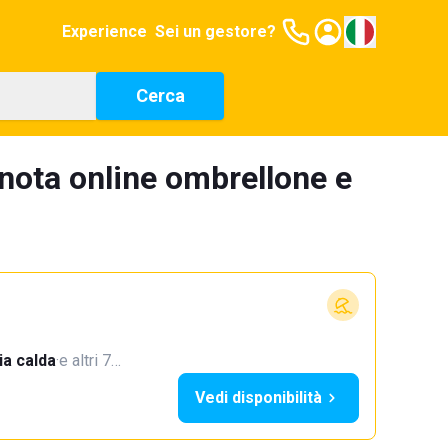
Experience
Sei un gestore?
Cerca
nota online ombrellone e
a calda
·
e altri 7…
Vedi disponibilità