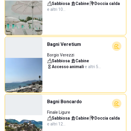
Sabbiosa
·
Cabine
·
Doccia calda
·
e altri 10…
Bagni Veretium
Borgio Verezzi
Sabbiosa
·
Cabine
·
Accesso animali
·
e altri 5…
Bagni Boncardo
Finale Ligure
Sabbiosa
·
Cabine
·
Doccia calda
·
e altri 12…