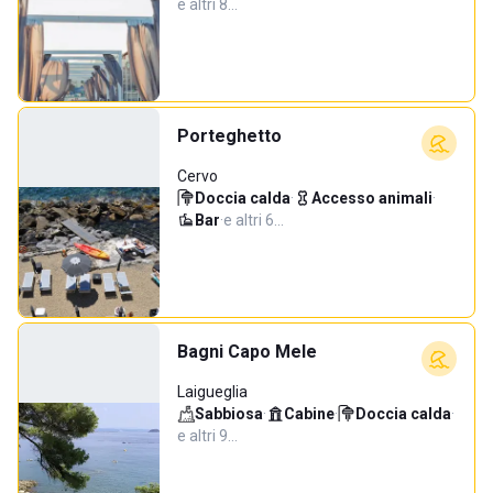
e altri 8…
Porteghetto
Cervo
Doccia calda
·
Accesso animali
·
Bar
·
e altri 6…
Bagni Capo Mele
Laigueglia
Sabbiosa
·
Cabine
·
Doccia calda
·
e altri 9…