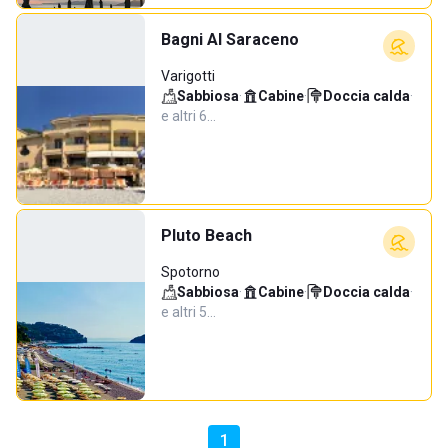
Bagni Al Saraceno
Varigotti
Sabbiosa
·
Cabine
·
Doccia calda
·
e altri 6…
Pluto Beach
Spotorno
Sabbiosa
·
Cabine
·
Doccia calda
·
e altri 5…
1