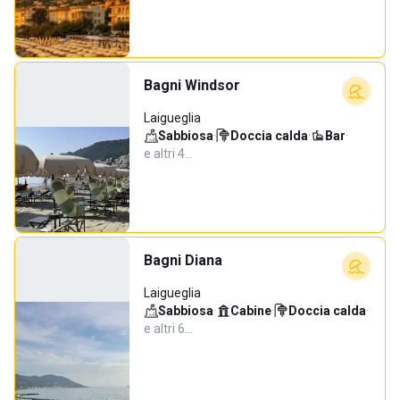
Bagni Windsor
Laigueglia
Sabbiosa
·
Doccia calda
·
Bar
·
e altri 4…
Bagni Diana
Laigueglia
Sabbiosa
·
Cabine
·
Doccia calda
·
e altri 6…