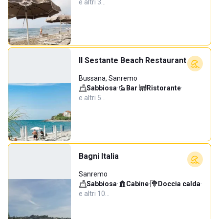
e altri 3…
Il Sestante Beach Restaurant
Bussana, Sanremo
Sabbiosa
·
Bar
·
Ristorante
·
e altri 5…
Bagni Italia
Sanremo
Sabbiosa
·
Cabine
·
Doccia calda
·
e altri 10…