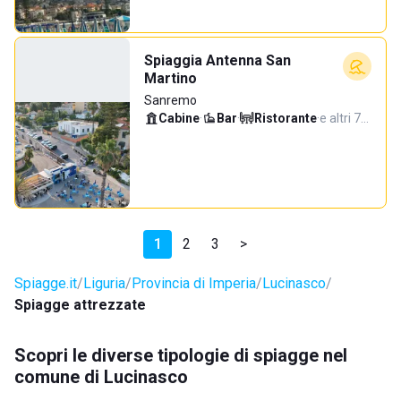
Spiaggia Antenna San
Martino
Sanremo
Cabine
·
Bar
·
Ristorante
·
e altri 7…
1
2
3
>
Spiagge.it
Liguria
Provincia di Imperia
Lucinasco
Spiagge attrezzate
Scopri le diverse tipologie di spiagge nel
comune di Lucinasco