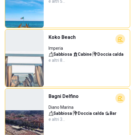
e altri 5…
Koko Beach
Imperia
Sabbiosa
·
Cabine
·
Doccia calda
·
e altri 8…
Bagni Delfino
Diano Marina
Sabbiosa
·
Doccia calda
·
Bar
·
e altri 3…