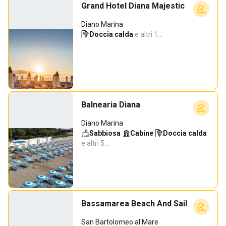
Grand Hotel Diana Majestic
Diano Marina
Doccia calda
·
e altri 1…
Balnearia Diana
Diano Marina
Sabbiosa
·
Cabine
·
Doccia calda
·
e altri 5…
Bassamarea Beach And Sail
San Bartolomeo al Mare