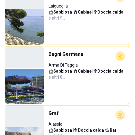
Laigueglia
Sabbiosa
·
Cabine
·
Doccia calda
·
e altri 9…
Bagni Germana
Arma Di Taggia
Sabbiosa
·
Cabine
·
Doccia calda
·
e altri 8…
Graf
Alassio
Sabbiosa
·
Doccia calda
·
Bar
·