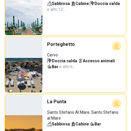
Sabbiosa
·
Cabine
·
Doccia calda
·
e altri 12…
Porteghetto
Cervo
Doccia calda
·
Accesso animali
·
Bar
·
e altri 6…
La Punta
Santo Stefano Al Mare, Santo Stefano
al Mare
Sabbiosa
·
Cabine
·
Bar