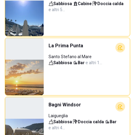
Sabbiosa
·
Cabine
·
Doccia calda
·
e altri 5…
La Prima Punta
Santo Stefano al Mare
Sabbiosa
·
Bar
·
e altri 1…
Bagni Windsor
Laigueglia
Sabbiosa
·
Doccia calda
·
Bar
·
e altri 4…