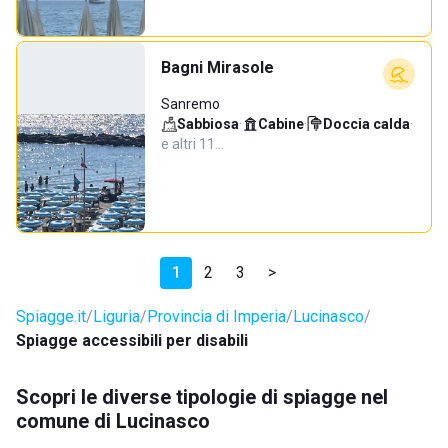
Bagni Mirasole
Sanremo
Sabbiosa
·
Cabine
·
Doccia calda
·
e altri 11…
1
2
3
>
Spiagge.it
Liguria
Provincia di Imperia
Lucinasco
Spiagge accessibili per disabili
Scopri le diverse tipologie di spiagge nel
comune di Lucinasco