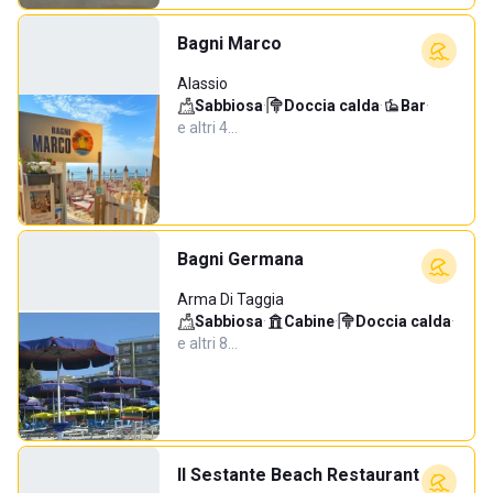
Bagni Marco
Alassio
Sabbiosa
·
Doccia calda
·
Bar
·
e altri 4…
Bagni Germana
Arma Di Taggia
Sabbiosa
·
Cabine
·
Doccia calda
·
e altri 8…
Il Sestante Beach Restaurant