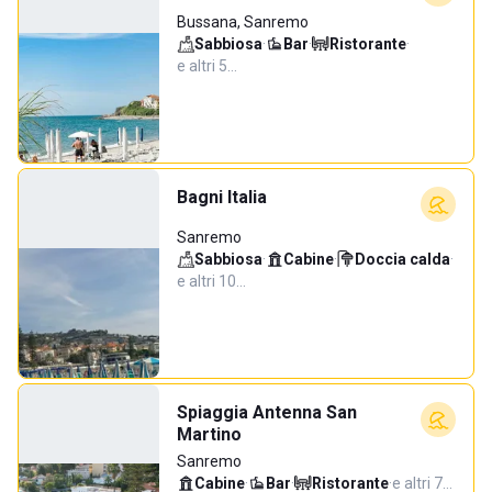
Bussana, Sanremo
Sabbiosa
·
Bar
·
Ristorante
·
e altri 5…
Bagni Italia
Sanremo
Sabbiosa
·
Cabine
·
Doccia calda
·
e altri 10…
Spiaggia Antenna San
Martino
Sanremo
Cabine
·
Bar
·
Ristorante
·
e altri 7…