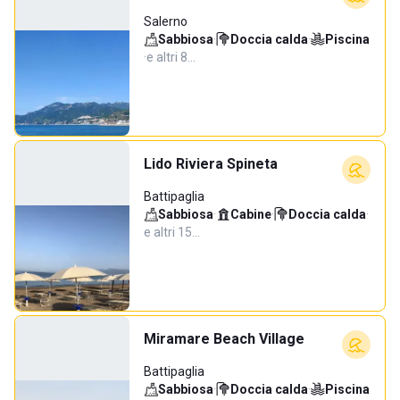
Salerno
Sabbiosa
·
Doccia calda
·
Piscina
·
e altri 8…
Lido Riviera Spineta
Battipaglia
Sabbiosa
·
Cabine
·
Doccia calda
·
e altri 15…
Miramare Beach Village
Battipaglia
Sabbiosa
·
Doccia calda
·
Piscina