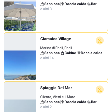
Sabbiosa
·
Doccia calda
·
Bar
·
e altri 3…
Giamaica Village
Marina di Eboli, Eboli
Sabbiosa
·
Cabine
·
Doccia calda
·
e altri 14…
Spiaggia Del Mar
Cilento, Vietri sul Mare
Sabbiosa
·
Doccia calda
·
Bar
·
e altri 2…