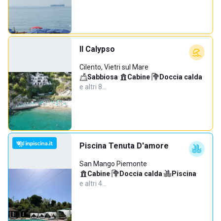
Il Calypso
Cilento, Vietri sul Mare
Sabbiosa
·
Cabine
·
Doccia calda
·
e altri 8…
Piscina Tenuta D'amore
San Mango Piemonte
Cabine
·
Doccia calda
·
Piscina
·
e altri 4…