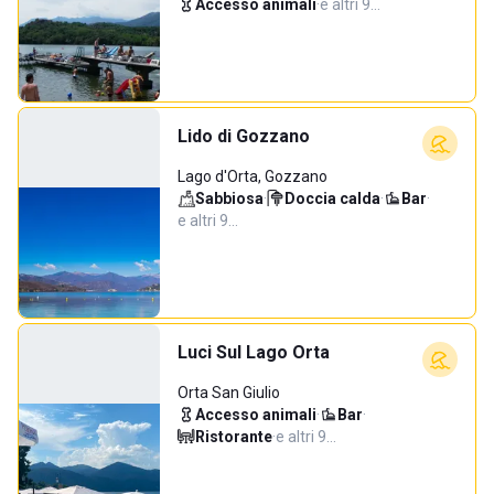
Accesso animali
·
e altri 9…
Lido di Gozzano
Lago d'Orta, Gozzano
Sabbiosa
·
Doccia calda
·
Bar
·
e altri 9…
Luci Sul Lago Orta
Orta San Giulio
Accesso animali
·
Bar
·
Ristorante
·
e altri 9…