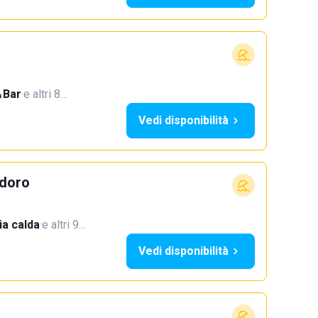
Bar
·
e altri 8…
Vedi disponibilità
doro
a calda
·
e altri 9…
Vedi disponibilità