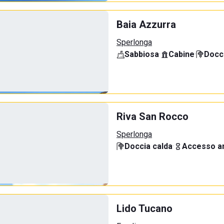
Baia Azzurra
Sperlonga
Sabbiosa
·
Cabine
·
Docci
Riva San Rocco
Sperlonga
Doccia calda
·
Accesso an
Lido Tucano