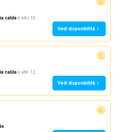
a calda
·
e altri 10…
Vedi disponibilità
a calda
·
e altri 12…
Vedi disponibilità
te