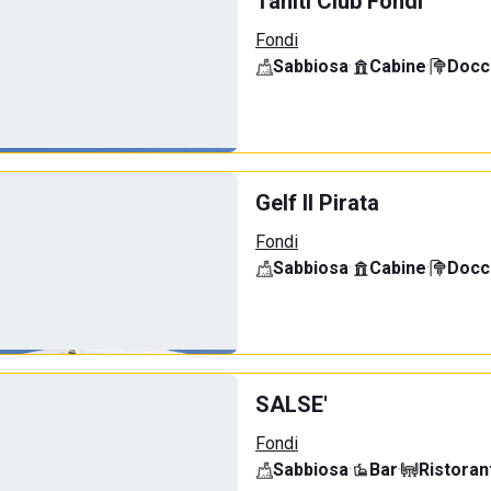
Tahiti Club Fondi
Fondi
Sabbiosa
·
Cabine
·
Docci
Gelf Il Pirata
Fondi
Sabbiosa
·
Cabine
·
Docci
SALSE'
Fondi
Sabbiosa
·
Bar
·
Ristoran