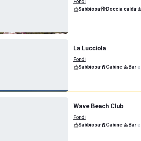
Fondi
Sabbiosa
·
Doccia calda
·
La Lucciola
Fondi
Sabbiosa
·
Cabine
·
Bar
·
e
Wave Beach Club
Fondi
Sabbiosa
·
Cabine
·
Bar
·
e