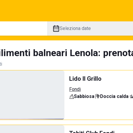
Seleziona date
limenti balneari Lenola: prenot
ti
Lido Il Grillo
Fondi
Sabbiosa
·
Doccia calda
·