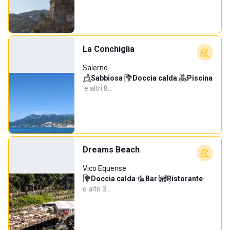
La Conchiglia
Salerno
Sabbiosa
·
Doccia calda
·
Piscina
·
e altri 8…
Dreams Beach
Vico Equense
Doccia calda
·
Bar
·
Ristorante
·
e altri 3…