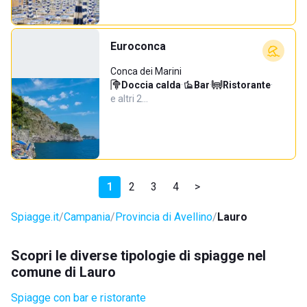
Euroconca
Conca dei Marini
Doccia calda
·
Bar
·
Ristorante
·
e altri 2…
1
2
3
4
>
Spiagge.it
Campania
Provincia di Avellino
Lauro
Scopri le diverse tipologie di spiagge nel
comune di Lauro
Spiagge con bar e ristorante