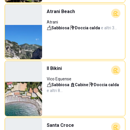
Atrani Beach
Atrani
Sabbiosa
·
Doccia calda
·
e altri 3…
Il Bikini
Vico Equense
Sabbiosa
·
Cabine
·
Doccia calda
·
e altri 8…
Santa Croce