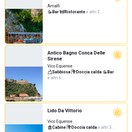
Amalfi
Bar
·
Ristorante
·
e altri 2…
Antico Bagno Conca Delle
Sirene
Vico Equense
Sabbiosa
·
Doccia calda
·
Bar
·
e altri 6…
Lido Da Vittorio
Vico Equense
Cabine
·
Doccia calda
·
e altri 3…