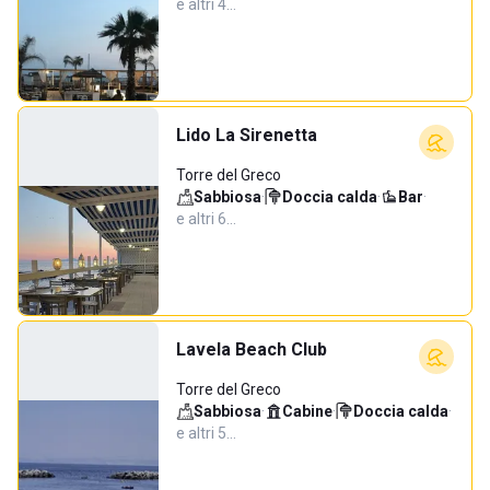
e altri 4…
Lido La Sirenetta
Torre del Greco
Sabbiosa
·
Doccia calda
·
Bar
·
e altri 6…
Lavela Beach Club
Torre del Greco
Sabbiosa
·
Cabine
·
Doccia calda
·
e altri 5…