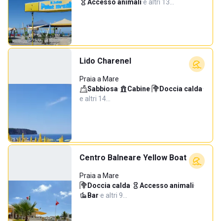
Accesso animali
·
e altri 13…
Lido Charenel
Praia a Mare
Sabbiosa
·
Cabine
·
Doccia calda
·
e altri 14…
Centro Balneare Yellow Boat
Praia a Mare
Doccia calda
·
Accesso animali
·
Bar
·
e altri 9…