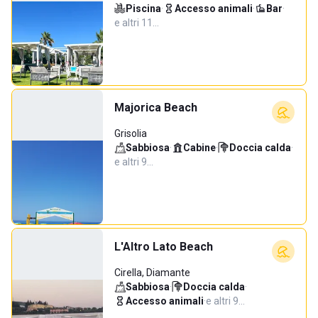
Piscina
·
Accesso animali
·
Bar
·
e altri 11…
Majorica Beach
Grisolia
Sabbiosa
·
Cabine
·
Doccia calda
·
e altri 9…
L'Altro Lato Beach
Cirella, Diamante
Sabbiosa
·
Doccia calda
·
Accesso animali
·
e altri 9…