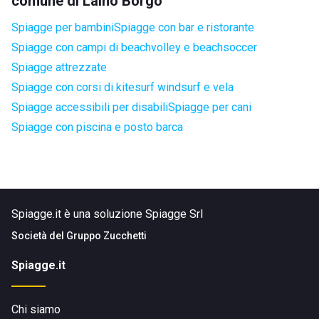
comune di Laino Borgo
Spiagge per bambini
Spiagge con bar e ristorante
Spiagge con campi di beachvolley e beachsoccer
Spiagge attrezzate
Spiagge con corsi di kitesurf windsurf e vela
Spiagge accessibili per disabili
Spiagge per cani
Spiagge con piscina e posto barca
Spiagge.it è una soluzione Spiagge Srl
Società del
Gruppo Zucchetti
Spiagge.it
Chi siamo