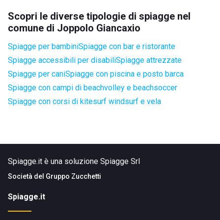
Scopri le diverse tipologie di spiagge nel
comune di Joppolo Giancaxio
Spiagge per bambini
Spiagge con bar e ristorante
Spiagge accessibili per disabili
Spiagge attrezzate
Spiagge per cani
Spiagge con piscina e posto barca
Spiagge con campi di beachvolley e beachsoccer
Spiagge con corsi di kitesurf windsurf e vela
Spiagge.it è una soluzione Spiagge Srl
Società del
Gruppo Zucchetti
Spiagge.it