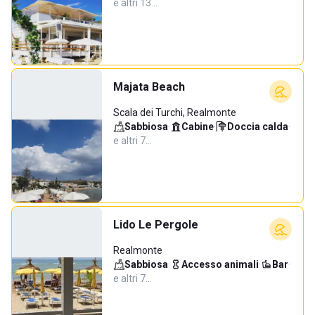
e altri 13…
Majata Beach
Scala dei Turchi, Realmonte
Sabbiosa
·
Cabine
·
Doccia calda
·
e altri 7…
Lido Le Pergole
Realmonte
Sabbiosa
·
Accesso animali
·
Bar
·
e altri 7…