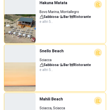
Hakuna Matata
Bovo Marina, Montallegro
Sabbiosa
·
Bar
·
Ristorante
·
e altri 5…
Snello Beach
Sciacca
Sabbiosa
·
Bar
·
Ristorante
·
e altri 5…
Mahili Beach
Sciacca, Sciacca