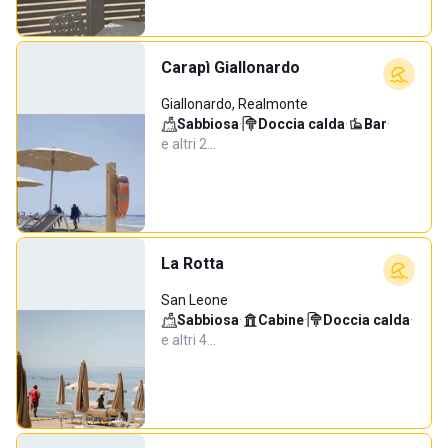
Carapì Giallonardo
Giallonardo, Realmonte
Sabbiosa
·
Doccia calda
·
Bar
·
e altri 2…
La Rotta
San Leone
Sabbiosa
·
Cabine
·
Doccia calda
·
e altri 4…