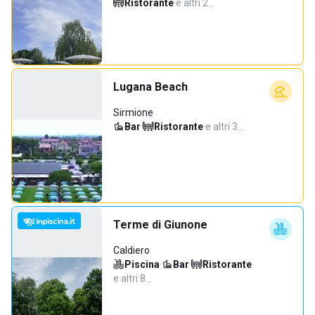
Ristorante
·
e altri 2…
Lugana Beach
Sirmione
Bar
·
Ristorante
·
e altri 3…
Terme di Giunone
Caldiero
Piscina
·
Bar
·
Ristorante
·
e altri 8…