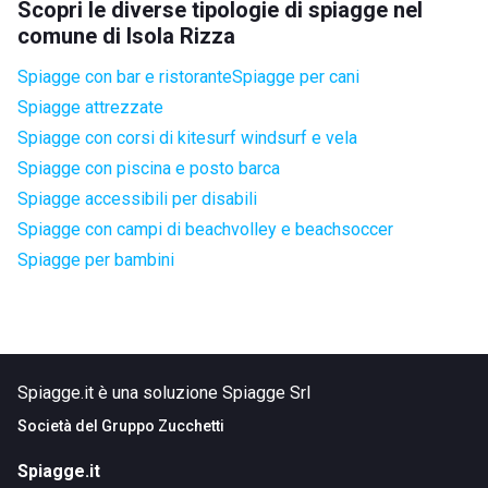
Scopri le diverse tipologie di spiagge nel
comune di Isola Rizza
Spiagge con bar e ristorante
Spiagge per cani
Spiagge attrezzate
Spiagge con corsi di kitesurf windsurf e vela
Spiagge con piscina e posto barca
Spiagge accessibili per disabili
Spiagge con campi di beachvolley e beachsoccer
Spiagge per bambini
Spiagge.it è una soluzione Spiagge Srl
Società del
Gruppo Zucchetti
Spiagge.it