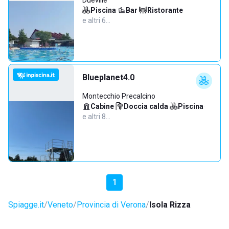
Dueville
Piscina
·
Bar
·
Ristorante
·
e altri 6…
Blueplanet4.0
Montecchio Precalcino
Cabine
·
Doccia calda
·
Piscina
·
e altri 8…
1
Spiagge.it
Veneto
Provincia di Verona
Isola Rizza