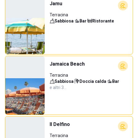
Jamu
Terracina
Sabbiosa
·
Bar
·
Ristorante
Jamaica Beach
Terracina
Sabbiosa
·
Doccia calda
·
Bar
·
e altri 3…
Il Delfino
Terracina