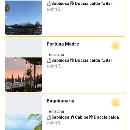
Sabbiosa
·
Doccia calda
·
Bar
·
e altri 5…
Fortuna Madre
Terracina
Sabbiosa
·
Doccia calda
·
Bar
·
e altri 7…
Bagniomaria
Terracina
Sabbiosa
·
Cabine
·
Doccia calda
·
e altri 8…