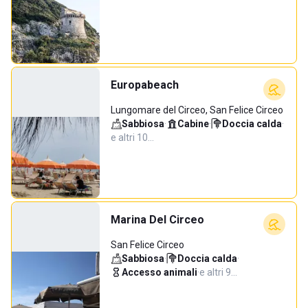
Europabeach
Lungomare del Circeo, San Felice Circeo
Sabbiosa
·
Cabine
·
Doccia calda
·
e altri 10…
Marina Del Circeo
San Felice Circeo
Sabbiosa
·
Doccia calda
·
Accesso animali
·
e altri 9…