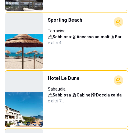
Sporting Beach
Terracina
Sabbiosa
·
Accesso animali
·
Bar
·
e altri 4…
Hotel Le Dune
Sabaudia
Sabbiosa
·
Cabine
·
Doccia calda
·
e altri 7…