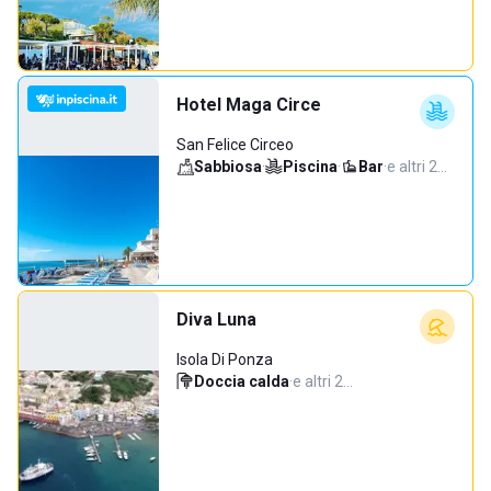
Hotel Maga Circe
San Felice Circeo
Sabbiosa
·
Piscina
·
Bar
·
e altri 2…
Diva Luna
Isola Di Ponza
Doccia calda
·
e altri 2…