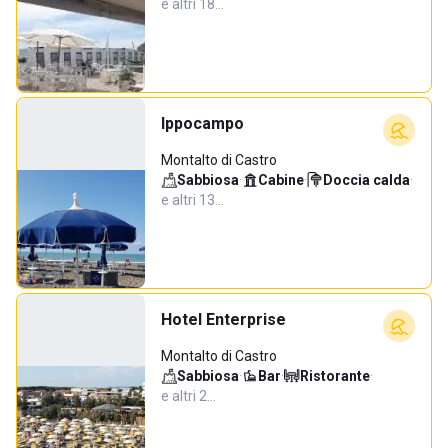
e altri 18…
Ippocampo
Montalto di Castro
Sabbiosa
·
Cabine
·
Doccia calda
·
e altri 13…
Hotel Enterprise
Montalto di Castro
Sabbiosa
·
Bar
·
Ristorante
·
e altri 2…