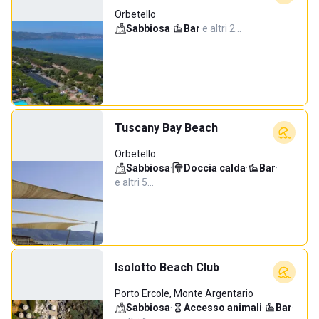
Orbetello
Sabbiosa
·
Bar
·
e altri 2…
Tuscany Bay Beach
Orbetello
Sabbiosa
·
Doccia calda
·
Bar
·
e altri 5…
Isolotto Beach Club
Porto Ercole, Monte Argentario
Sabbiosa
·
Accesso animali
·
Bar
·