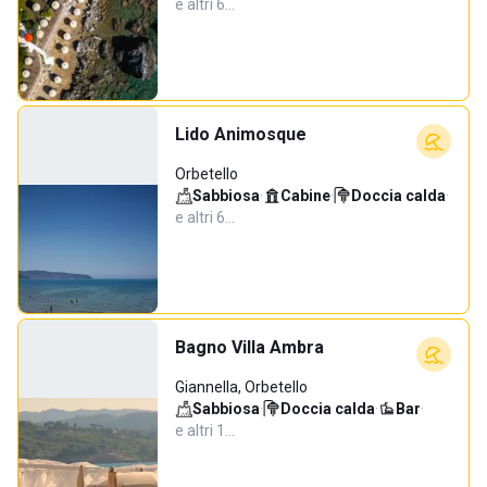
e altri 6…
Lido Animosque
Orbetello
Sabbiosa
·
Cabine
·
Doccia calda
·
e altri 6…
Bagno Villa Ambra
Giannella, Orbetello
Sabbiosa
·
Doccia calda
·
Bar
·
e altri 1…