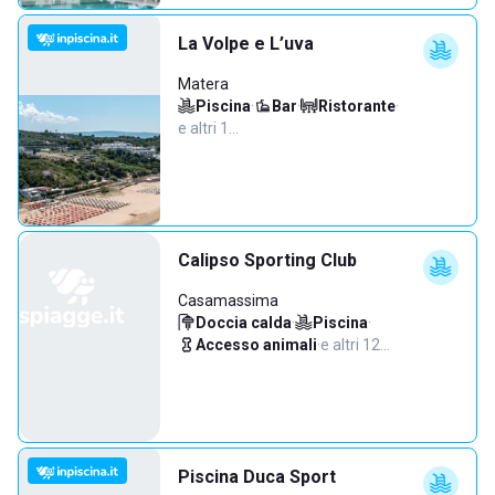
La Volpe e L’uva
Matera
Piscina
·
Bar
·
Ristorante
·
e altri 1…
Calipso Sporting Club
Casamassima
Doccia calda
·
Piscina
·
Accesso animali
·
e altri 12…
Piscina Duca Sport