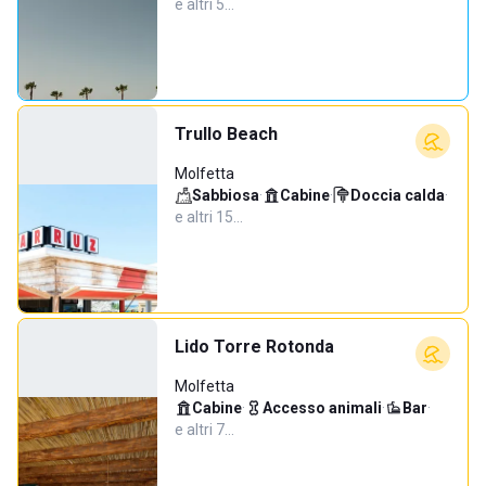
e altri 5…
Trullo Beach
Molfetta
Sabbiosa
·
Cabine
·
Doccia calda
·
e altri 15…
Lido Torre Rotonda
Molfetta
Cabine
·
Accesso animali
·
Bar
·
e altri 7…