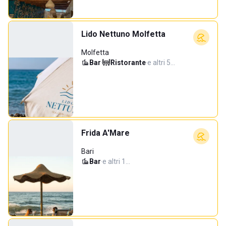
Lido Nettuno Molfetta
Molfetta
Bar
·
Ristorante
·
e altri 5…
Frida A'Mare
Bari
Bar
·
e altri 1…