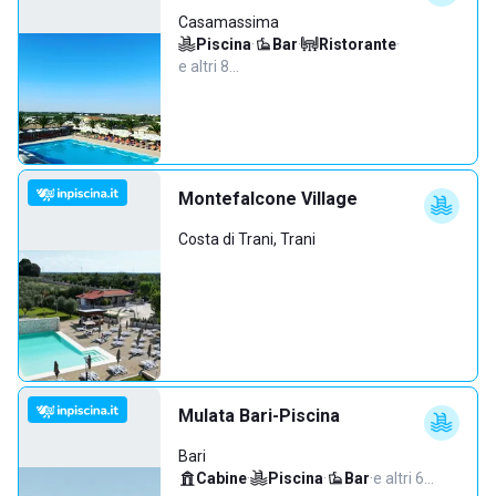
Casamassima
Piscina
·
Bar
·
Ristorante
·
e altri 8…
Montefalcone Village
Costa di Trani, Trani
Mulata Bari-Piscina
Bari
Cabine
·
Piscina
·
Bar
·
e altri 6…