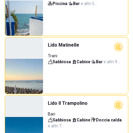
Piscina
·
Bar
·
e altri 5…
Lido Matinelle
Trani
Sabbiosa
·
Cabine
·
Bar
·
e altri 9…
Lido Il Trampolino
Bari
Sabbiosa
·
Cabine
·
Doccia calda
·
e altri 7…