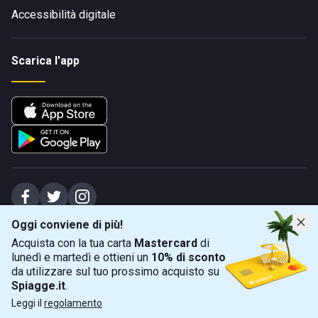
Accessibilità digitale
Scarica l'app
Oggi conviene di più!
Spiagge Srl - Sede legale: Via Marecchiese 48, 47923 Rimini (RN), IT -
Acquista con la tua carta
Mastercard
di
capitale sociale Euro 31245,57 - Iscritta al registro delle imprese di Rimini
lunedì e martedì e ottieni un
10% di sconto
Sede operativa: Via Flaminia 180, 47924 Rimini (RN), IT
-
+39 0541 772375
-
info@spiagge.it
- p.i./c.f. 04536640404
da utilizzare sul tuo prossimo acquisto su
Spiagge.it
.
Mappa
Filtra
©
2026
Spiagge Srl. Tutti i diritti riservati.
Leggi il
regolamento