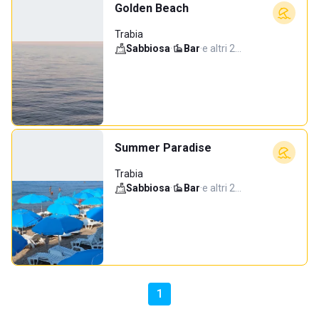
Golden Beach
Trabia
Sabbiosa
·
Bar
·
e altri 2…
Summer Paradise
Trabia
Sabbiosa
·
Bar
·
e altri 2…
1