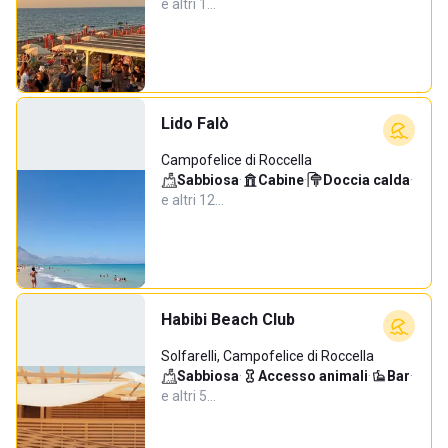
e altri 1…
Lido Falò
Campofelice di Roccella
Sabbiosa
·
Cabine
·
Doccia calda
·
e altri 12…
Habibi Beach Club
Solfarelli, Campofelice di Roccella
Sabbiosa
·
Accesso animali
·
Bar
·
e altri 5…