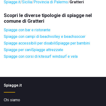
Spiagge.it
Sicilia
Provincia di Palermo
Gratteri
Scopri le diverse tipologie di spiagge nel
comune di Gratteri
Spiagge con bar e ristorante
Spiagge con campi di beachvolley e beachsoccer
Spiagge accessibili per disabili
Spiagge per bambini
Spiagge per cani
Spiagge attrezzate
Spiagge con corsi di kitesurf windsurf e vela
Spiagge.it
Chi siamo