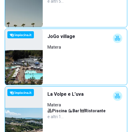
e altri 5…
JoGo village
Matera
La Volpe e L’uva
Matera
Piscina
·
Bar
·
Ristorante
·
e altri 1…