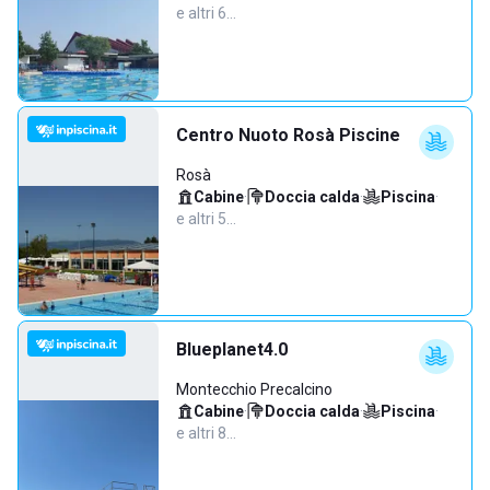
e altri 6…
Centro Nuoto Rosà Piscine
Rosà
Cabine
·
Doccia calda
·
Piscina
·
e altri 5…
Blueplanet4.0
Montecchio Precalcino
Cabine
·
Doccia calda
·
Piscina
·
e altri 8…