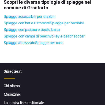
Scopri le diverse tipologie di spiagge nel
comune di Grantorto
Spiagge accessibili per disabili
Spiagge con bar e ristorante
Spiagge per bambini
Spiagge con piscina e posto barca
Spiagge con campi di beachvolley e beachsoccer
Spiagge attrezzate
Spiagge per cani
Spiagge.it
Chi siamo
Magazine
La nostra linea editoriale